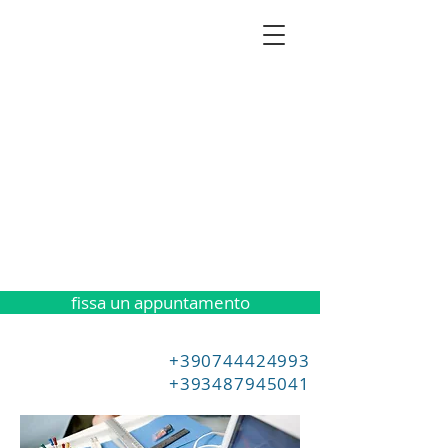
fissa un appuntamento
+390744424993
+393487945041