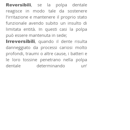
, se la polpa dentale
Reversibili
reagisce in modo tale da sostenere
l’irritazione e mantenere il proprio stato
funzionale avendo subito un insulto di
limitata entità. In questi casi la polpa
può essere mantenuta in sede;
, quando il dente risulta
Irreversibili
danneggiato da processi cariosi molto
profondi, traumi o altre cause, i batteri e
le loro tossine penetrano nella polpa
dentale determinando un’
infiammazione che può rivelarsi molto
dolorosa (
) e portare ad una
pulpite
perdita di vitalità del dente.
L'immagine del dente con carie
penetrante mostra la progressione della
carie dentaria dai tessuti duri della
corona fino alla camera della polpa.
Se tale situazione, non viene trattata con
la cura canalare, può formarsi
un’infiammazione all’estremità della